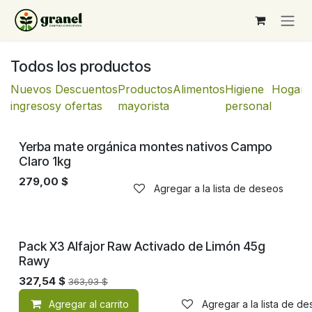
Ir al contenido
Todos los productos
Nuevos
Descuentos
Productos
Alimentos
Higiene
Hogar
ingresos
y ofertas
mayorista
personal
¡Nuevo!
Yerba mate orgánica montes nativos Campo
Claro 1kg
279,00
$
Agregar a la lista de deseos
¡Nuevo!
Pack X3 Alfajor Raw Activado de Limón 45g
Rawy
327,54
$
363,93
$
Agregar al carrito
Agregar a la lista de d