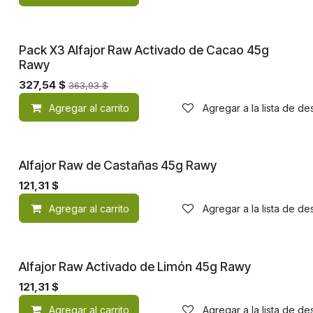
¡Nuevo!
Pack X3 Alfajor Raw Activado de Cacao 45g
Rawy
327,54
$
363,93
$
Agregar al carrito
Agregar a la lista de d
¡Nuevo!
Alfajor Raw de Castañas 45g Rawy
121,31
$
Agregar al carrito
Agregar a la lista de d
¡Nuevo!
Alfajor Raw Activado de Limón 45g Rawy
121,31
$
Agregar al carrito
Agregar a la lista de d