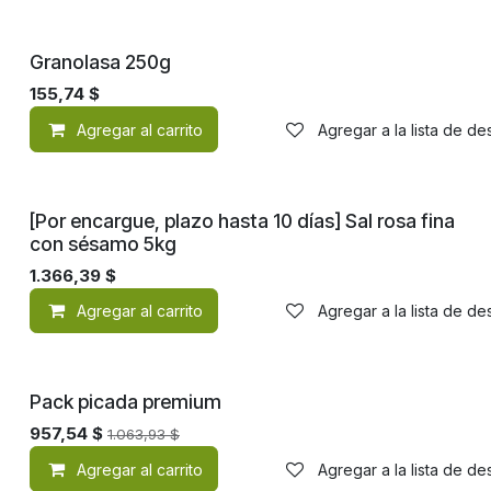
Granolasa 250g
155,74
$
Agregar al carrito
Agregar a la lista de d
[Por encargue, plazo hasta 10 días] Sal rosa fina
con sésamo 5kg
1.366,39
$
Agregar al carrito
Agregar a la lista de d
¡Nuevo!
Pack picada premium
957,54
$
1.063,93
$
Agregar al carrito
Agregar a la lista de d